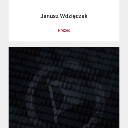
Janusz Wdzięczak
Prezes
"Interesuje Cię Ruch Piracki? Chętnie opowiem o ideach,
które go napędzają!"