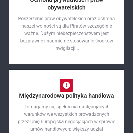
obywatelskich
Poszerzenie praw obywatelskich oraz ochrona
naszej wolności są dla Piratów szczególnie
ważne. Dużym niebezpieczeństwem jest
bezprawne i nadmierne stosowanie środków
inwigilacji...
Międzynarodowa polityka handlowa
Domagamy się spełnienia następujących
warunków we wszystkich prowadzonych
przez Unię Europejską negocjacjach w sprawie
umów handlowych: większy udział